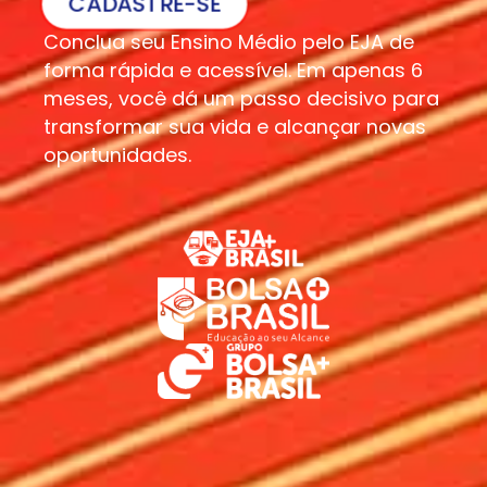
CADASTRE-SE
Conclua seu Ensino Médio pelo EJA de
forma rápida e acessível. Em apenas 6
meses, você dá um passo decisivo para
transformar sua vida e alcançar novas
oportunidades.