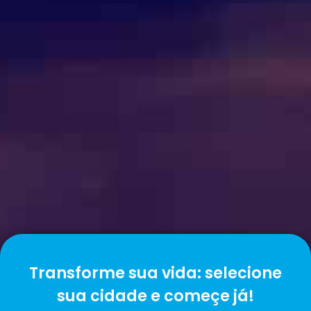
Transforme sua vida: selecione
sua cidade e começe já!