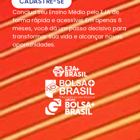
CADASTRE-SE
Conclua seu Ensino Médio pelo EJA de
forma rápida e acessível. Em apenas 6
meses, você dá um passo decisivo para
transformar sua vida e alcançar novas
oportunidades.