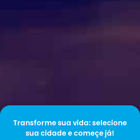
Transforme sua vida: selecione
sua cidade e começe já!