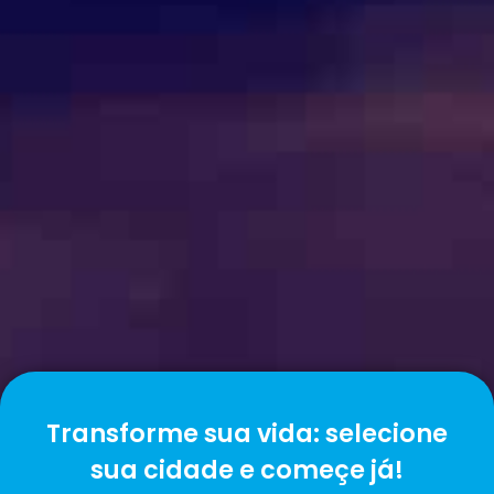
Transforme sua vida: selecione
sua cidade e começe já!