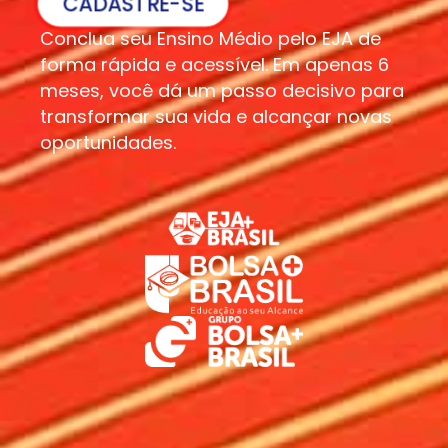
CADASTRE-SE
Conclua seu Ensino Médio pelo EJA de
forma rápida e acessível. Em apenas 6
meses, você dá um passo decisivo para
transformar sua vida e alcançar novas
oportunidades.