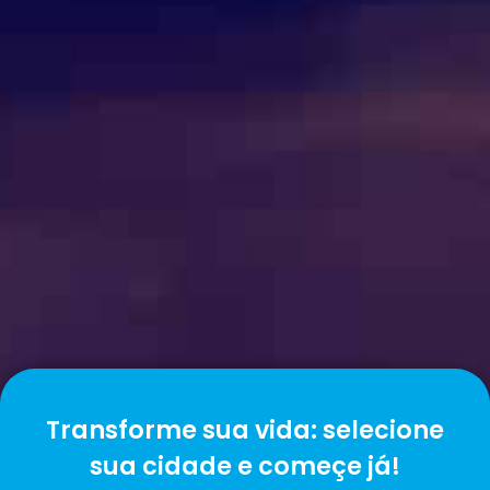
Transforme sua vida: selecione
sua cidade e começe já!