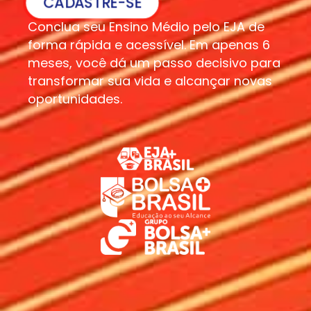
CADASTRE-SE
Conclua seu Ensino Médio pelo EJA de
forma rápida e acessível. Em apenas 6
meses, você dá um passo decisivo para
transformar sua vida e alcançar novas
oportunidades.