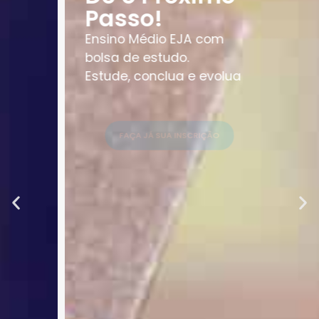
Passo!
Ensino Médio EJA com
bolsa de estudo.
Estude, conclua e evolua
FAÇA JÁ SUA INSCRIÇÃO