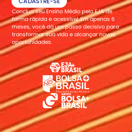
CADASTRE-SE
Conclua seu Ensino Médio pelo EJA de
forma rápida e acessível. Em apenas 6
meses, você dá um passo decisivo para
transformar sua vida e alcançar novas
oportunidades.