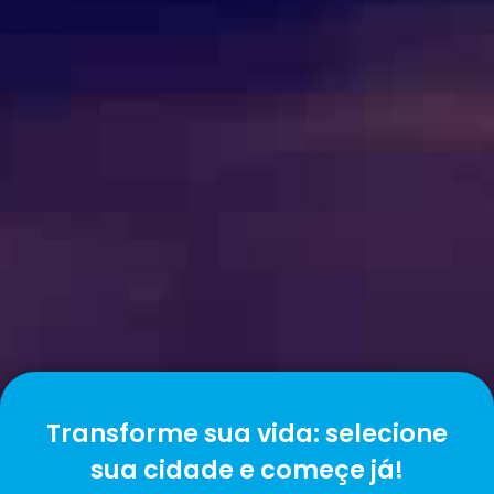
Transforme sua vida: selecione
sua cidade e começe já!