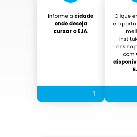
Informe a
cidade
Clique 
onde deseja
e o portal
cursar o EJA
.
mel
institu
ensino p
com
disponív
E
1