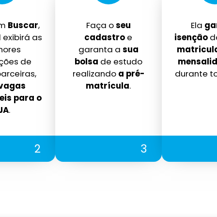
em
Buscar
,
Faça o
seu
Ela
ga
 exibirá as
cadastro
e
isenção
d
hores
garanta a
sua
matricul
ições de
bolsa
de estudo
mensalid
arceiras,
realizando
a pré-
durante t
vagas
matrícula
.
eis para o
JA
.
2
3