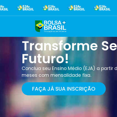
Transforme S
Futuro!
Conclua seu Ensino Médio (EJA) a partir 
meses com mensalidade fixa.
FAÇA JÁ SUA INSCRIÇÃO