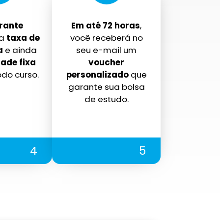
rante
Em até 72 horas
,
a
taxa de
você receberá no
a
e ainda
seu e-mail um
ade fixa
voucher
odo curso.
personalizado
que
garante sua bolsa
de estudo.
4
5