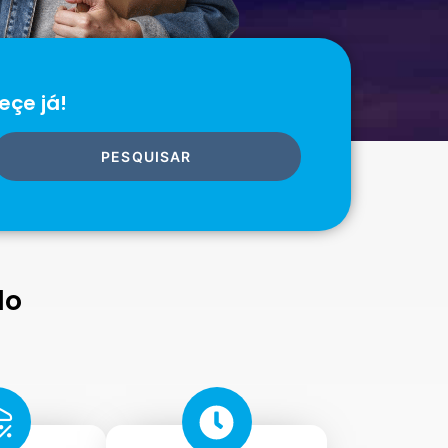
eçe já!
PESQUISAR
do