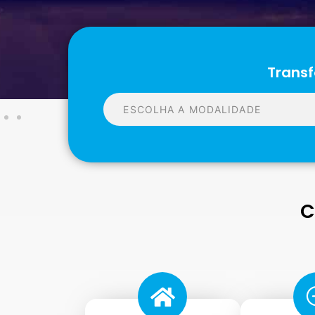
Transf
C