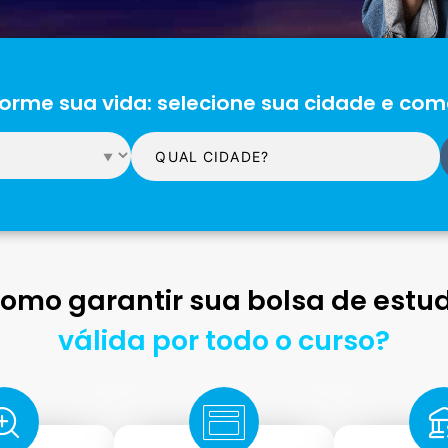
orme sua vida: selecione sua cidade e com
omo garantir sua bolsa de estu
válida por todo o curso?