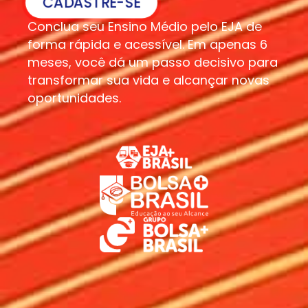
CADASTRE-SE
Conclua seu Ensino Médio pelo EJA de
forma rápida e acessível. Em apenas 6
meses, você dá um passo decisivo para
transformar sua vida e alcançar novas
oportunidades.