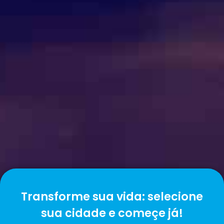
Transforme sua vida: selecione
sua cidade e começe já!