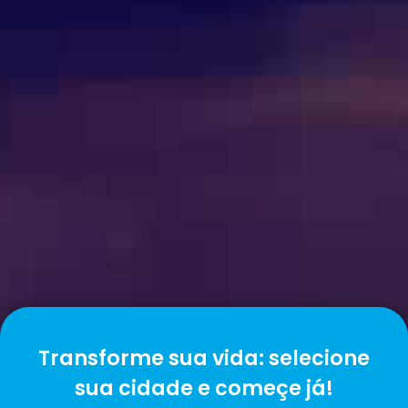
Transforme sua vida: selecione
sua cidade e começe já!