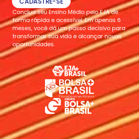
CADASTRE-SE
Conclua seu Ensino Médio pelo EJA de
forma rápida e acessível. Em apenas 6
meses, você dá um passo decisivo para
transformar sua vida e alcançar novas
oportunidades.