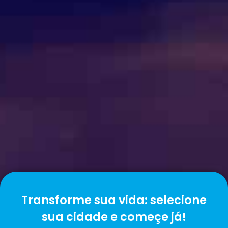
Transforme sua vida: selecione
sua cidade e começe já!