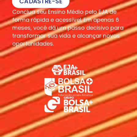
CADASTRE-SE
Conclua seu Ensino Médio pelo EJA de
forma rápida e acessível. Em apenas 6
meses, você dá um passo decisivo para
transformar sua vida e alcançar novas
oportunidades.