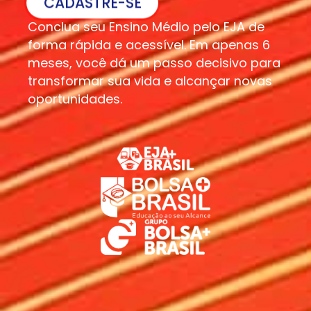
CADASTRE-SE
Conclua seu Ensino Médio pelo EJA de
forma rápida e acessível. Em apenas 6
meses, você dá um passo decisivo para
transformar sua vida e alcançar novas
oportunidades.