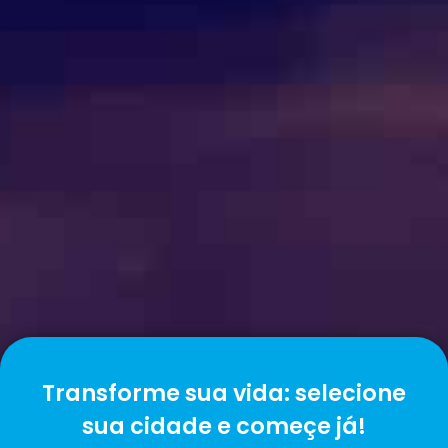
Transforme sua vida: selecione
sua cidade e começe já!