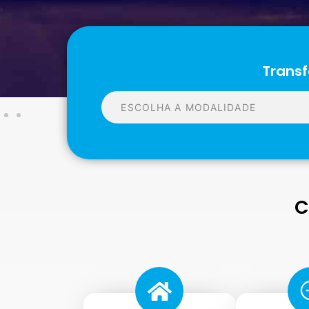
Transf
C