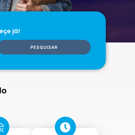
eçe já!
PESQUISAR
do