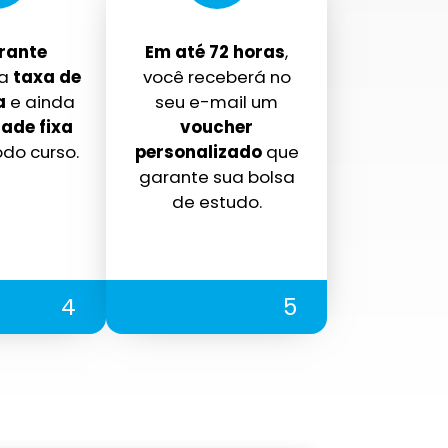
rante
Em até 72 horas
,
a
taxa de
você receberá no
a
e ainda
seu e-mail um
ade fixa
voucher
odo curso.
personalizado
que
garante sua bolsa
de estudo.
4
5