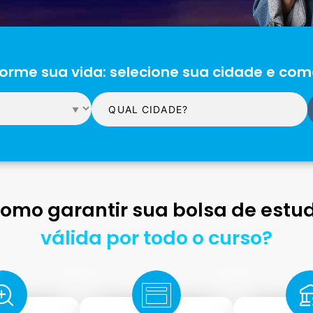
orme sua vida: selecione sua cidade e com
omo garantir sua bolsa de estu
válida por todo o curso?