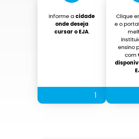
Informe a
cidade
Clique 
onde deseja
e o portal
cursar o EJA
.
mel
institu
ensino p
com
disponív
E
1