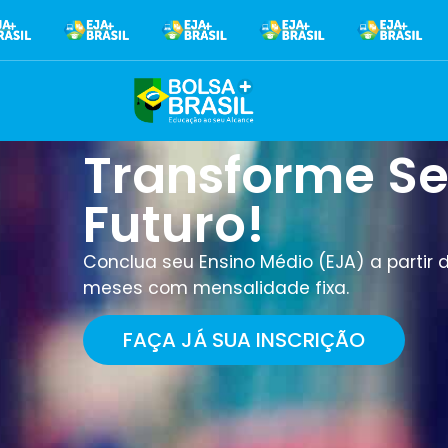
Transforme S
Futuro!
Conclua seu Ensino Médio (EJA) a partir 
meses com mensalidade fixa.
FAÇA JÁ SUA INSCRIÇÃO