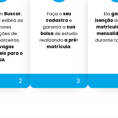
em
Buscar
,
Faça o
seu
Ela
ga
 exibirá as
cadastro
e
isenção
d
hores
garanta a
sua
matricul
ições de
bolsa
de estudo
mensalid
arceiras,
realizando
a pré-
durante t
vagas
matrícula
.
eis para o
JA
.
2
3