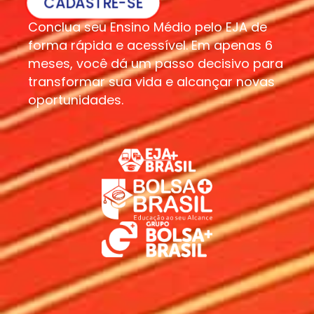
CADASTRE-SE
Conclua seu Ensino Médio pelo EJA de
forma rápida e acessível. Em apenas 6
meses, você dá um passo decisivo para
transformar sua vida e alcançar novas
oportunidades.