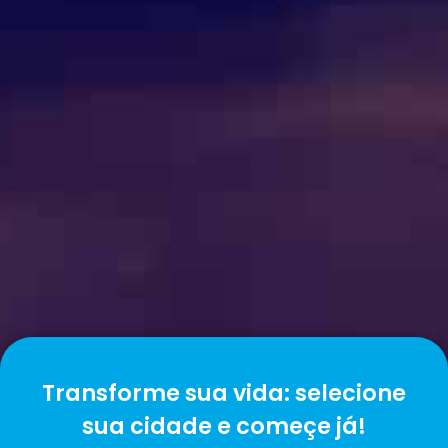
Transforme sua vida: selecione
sua cidade e começe já!