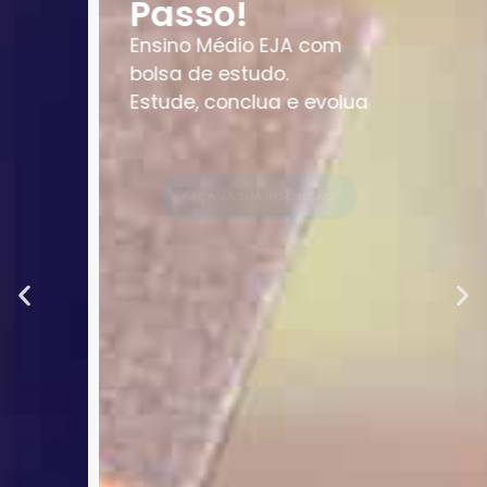
Passo!
Ensino Médio EJA com
bolsa de estudo.
Estude, conclua e evolua
FAÇA JÁ SUA INSCRIÇÃO