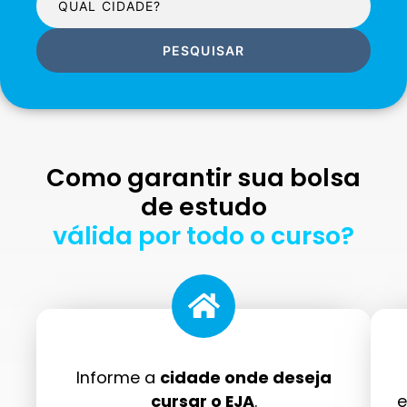
PESQUISAR
Como garantir sua bolsa
de estudo
válida por todo o curso?
Informe a
cidade onde deseja
cursar o EJA
.
e