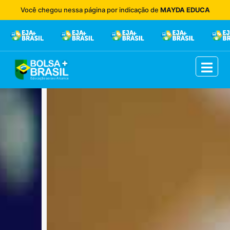
Você chegou nessa página por indicação de
MAYDA EDUCA