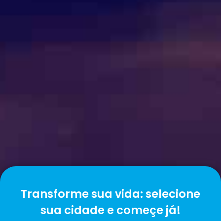
Transforme sua vida: selecione
sua cidade e começe já!