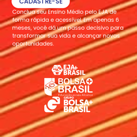
CADASTRE-SE
Conclua seu Ensino Médio pelo EJA de
forma rápida e acessível. Em apenas 6
meses, você dá um passo decisivo para
transformar sua vida e alcançar novas
oportunidades.