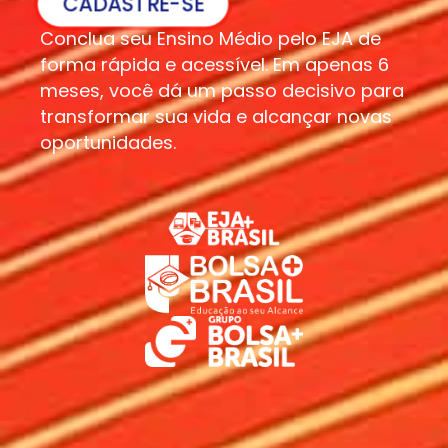
CADASTRE-SE
Conclua seu Ensino Médio pelo EJA de
forma rápida e acessível. Em apenas 6
meses, você dá um passo decisivo para
transformar sua vida e alcançar novas
oportunidades.