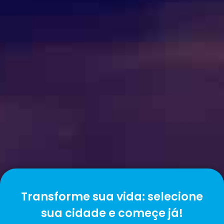
Transforme sua vida: selecione
sua cidade e começe já!