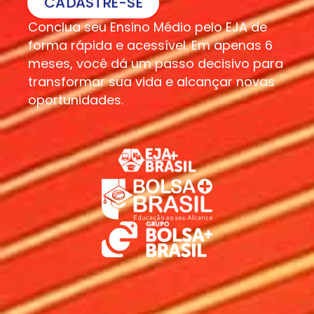
CADASTRE-SE
Conclua seu Ensino Médio pelo EJA de
forma rápida e acessível. Em apenas 6
meses, você dá um passo decisivo para
transformar sua vida e alcançar novas
oportunidades.