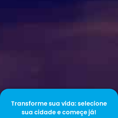
Transforme sua vida: selecione
sua cidade e começe já!