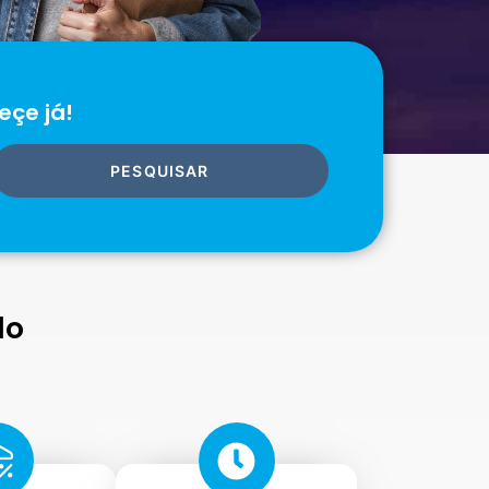
eçe já!
PESQUISAR
do