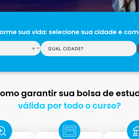
orme sua vida: selecione sua cidade e com
omo garantir sua bolsa de estu
válida por todo o curso?