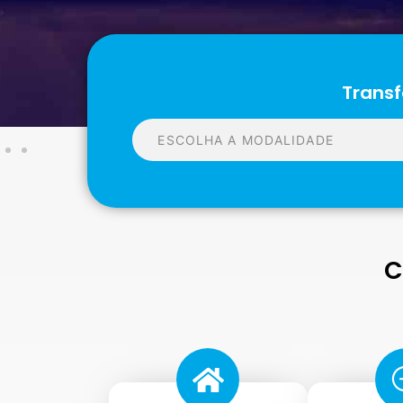
Transf
C