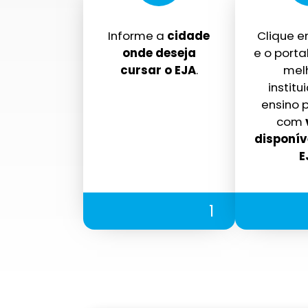
Informe a
cidade
Clique 
onde deseja
e o portal
cursar o EJA
.
mel
institu
ensino p
com
disponív
E
1