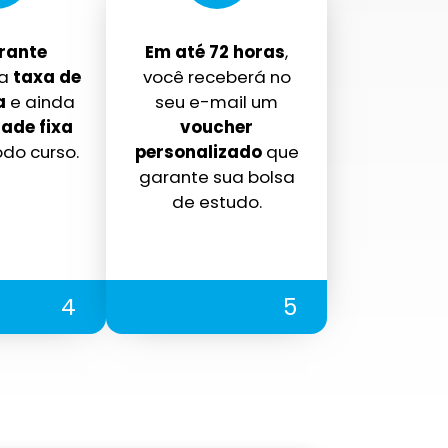
rante
Em até 72 horas
,
a
taxa de
você receberá no
a
e ainda
seu e-mail um
ade fixa
voucher
odo curso.
personalizado
que
garante sua bolsa
de estudo.
4
5