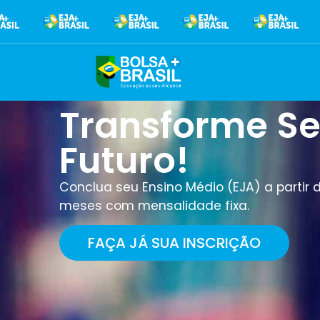
Transforme S
Futuro!
Conclua seu Ensino Médio (EJA) a partir 
meses com mensalidade fixa.
FAÇA JÁ SUA INSCRIÇÃO