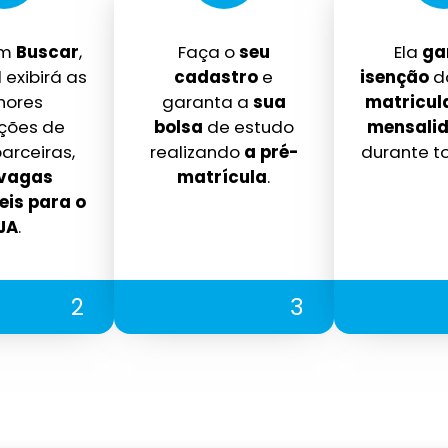
em
Buscar
,
Faça o
seu
Ela
ga
 exibirá as
cadastro
e
isenção
d
hores
garanta a
sua
matricul
ições de
bolsa
de estudo
mensalid
arceiras,
realizando
a pré-
durante t
vagas
matrícula
.
eis para o
JA
.
2
3